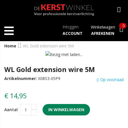
0
Inloggen
Winkelwagen
ACCOUNT
AFREKENEN
Home
WL Gold extension wire 5M
WL Gold extension wire 5M
Artikelnummer:
X08S3-05P9
Op voorraad
€ 14,95
Aantal
IN WINKELWAGEN