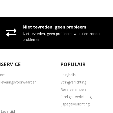
Niet tevreden, geen probleem
Niet tevreden, geen probleem, we ruilen zonder
problemen
SERVICE
POPULAIR
oom
Fairybells
leveringsvoorwaarden
Stringverlichting
Reservelampen
Starlight Verlichting
Ijspegelverlichting
Levertijd