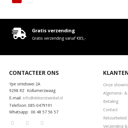
Gratis verzending
Gratis verzending vanaf €85,-
CONTACTEER ONS
KLANTEN
Ype smidswei 2A
Onze showr
9298 RZ Kollumerzwaag
Algemene- & 
E-mail:
info@dekerstwinkel.nl
Betaling
Telefoon: 085-0479191
Contact
Whatsapp: 06 48 57 56 57
Retourbeleid
Verzending & 