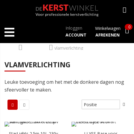
0
Inloggen
Winkelwagen
ACCOUNT
AFREKENEN
Home
Verlichting
vlamverlichting
VLAMVERLICHTING
Leuke toevoeging om het met de donkere dagen nog
sfeervoller te maken.
StarLights 2.5m 10L 230v
LLYSS Base voor