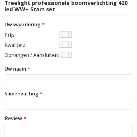
Treelight professionele boomverlichting 420
led WW+ Start set
Uw waardering
Prijs
1
2
3
4
5
Kwaliteit
star
stars
stars
stars
stars
1
2
3
4
5
Ophangen / Aansluiten
star
stars
stars
stars
stars
1
2
3
4
5
Uw naam
star
stars
stars
stars
stars
Samenvatting
Review