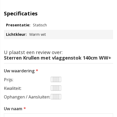
Specificaties
Statisch
Warm wit
U plaatst een review over:
Sterren Krullen met vlaggenstok 140cm WW+
Uw waardering
Prijs
1
2
3
4
5
Kwaliteit
star
stars
stars
stars
stars
1
2
3
4
5
Ophangen / Aansluiten
star
stars
stars
stars
stars
1
2
3
4
5
Uw naam
star
stars
stars
stars
stars