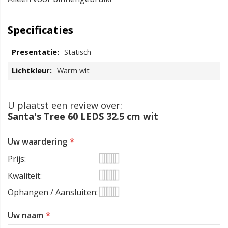
Specificaties
Statisch
Warm wit
U plaatst een review over:
Santa's Tree 60 LEDS 32.5 cm wit
Uw waardering
Prijs
1
2
3
4
5
Kwaliteit
star
stars
stars
stars
stars
1
2
3
4
5
Ophangen / Aansluiten
star
stars
stars
stars
stars
1
2
3
4
5
Uw naam
star
stars
stars
stars
stars