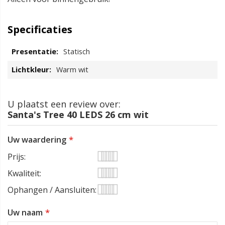
Specificaties
Statisch
Warm wit
U plaatst een review over:
Santa's Tree 40 LEDS 26 cm wit
Uw waardering
Prijs
1
2
3
4
5
Kwaliteit
star
stars
stars
stars
stars
1
2
3
4
5
Ophangen / Aansluiten
star
stars
stars
stars
stars
1
2
3
4
5
Uw naam
star
stars
stars
stars
stars