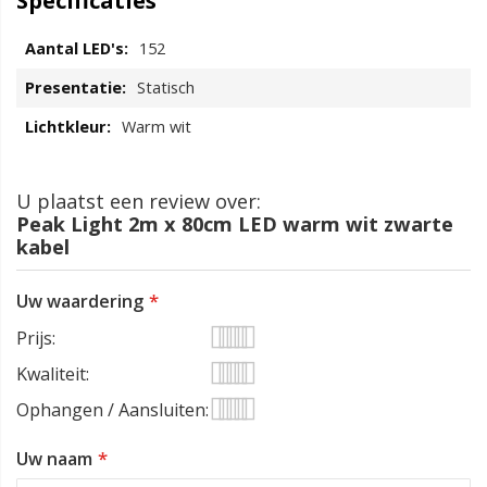
Specificaties
152
Statisch
Warm wit
U plaatst een review over:
Peak Light 2m x 80cm LED warm wit zwarte
kabel
Uw waardering
Prijs
1
2
3
4
5
Kwaliteit
star
stars
stars
stars
stars
1
2
3
4
5
Ophangen / Aansluiten
star
stars
stars
stars
stars
1
2
3
4
5
Uw naam
star
stars
stars
stars
stars