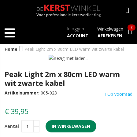
0
Inloggen
Winkelwagen
ACCOUNT
AFREKENEN
Home
Peak Light 2m x 80cm LED warm wit zwarte kabel
Peak Light 2m x 80cm LED warm
wit zwarte kabel
Artikelnummer:
005-028
Op voorraad
€ 39,95
Aantal
IN WINKELWAGEN