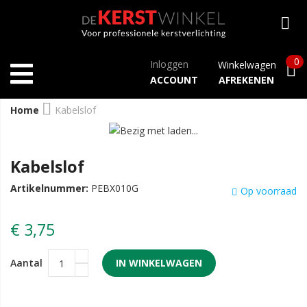
0
Inloggen
Winkelwagen
ACCOUNT
AFREKENEN
Home
Kabelslof
Kabelslof
Artikelnummer:
PEBX010G
Op voorraad
€ 3,75
Aantal
IN WINKELWAGEN