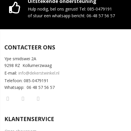
Uitstekende ondersteuning
Hulp nodig, bel ons gerust! Tel: 085-0479191
of stuur een whatsapp bericht: 06-48 57 56 57
CONTACTEER ONS
Ype smidswei 2A
9298 RZ Kollumerzwaag
E-mail:
info@dekerstwinkel.nl
Telefoon: 085-0479191
Whatsapp: 06 48 57 56 57
KLANTENSERVICE