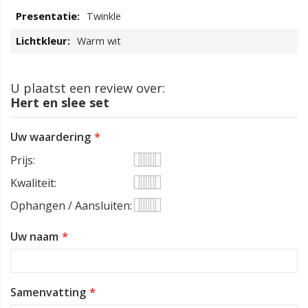
Twinkle
Warm wit
U plaatst een review over:
Hert en slee set
Uw waardering
Prijs
1
2
3
4
5
Kwaliteit
star
stars
stars
stars
stars
1
2
3
4
5
Ophangen / Aansluiten
star
stars
stars
stars
stars
1
2
3
4
5
Uw naam
star
stars
stars
stars
stars
Samenvatting