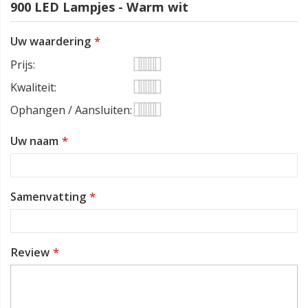
900 LED Lampjes - Warm wit
Uw waardering
Prijs
1
2
3
4
5
Kwaliteit
star
stars
stars
stars
stars
1
2
3
4
5
Ophangen / Aansluiten
star
stars
stars
stars
stars
1
2
3
4
5
Uw naam
star
stars
stars
stars
stars
Samenvatting
Review