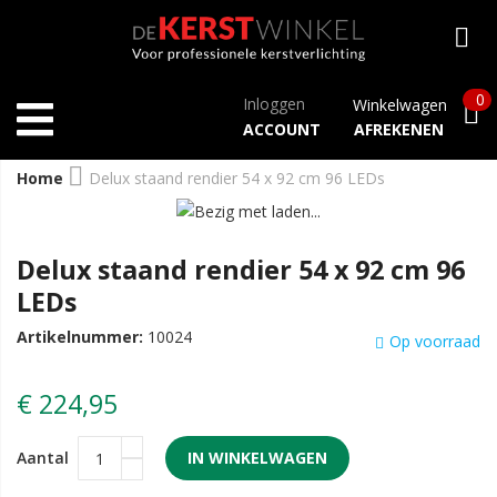
0
Inloggen
Winkelwagen
ACCOUNT
AFREKENEN
Home
Delux staand rendier 54 x 92 cm 96 LEDs
Delux staand rendier 54 x 92 cm 96
LEDs
Artikelnummer:
10024
Op voorraad
€ 224,95
Aantal
IN WINKELWAGEN