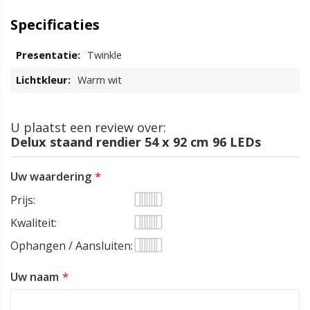
Specificaties
Twinkle
Warm wit
U plaatst een review over:
Delux staand rendier 54 x 92 cm 96 LEDs
Uw waardering
Prijs
1
2
3
4
5
Kwaliteit
star
stars
stars
stars
stars
1
2
3
4
5
Ophangen / Aansluiten
star
stars
stars
stars
stars
1
2
3
4
5
Uw naam
star
stars
stars
stars
stars