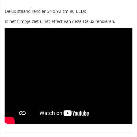
Delux staand rendier 54 x 92 cm 96 LEDs
In het filmpje ziet u het effect van deze Delux rendieren.