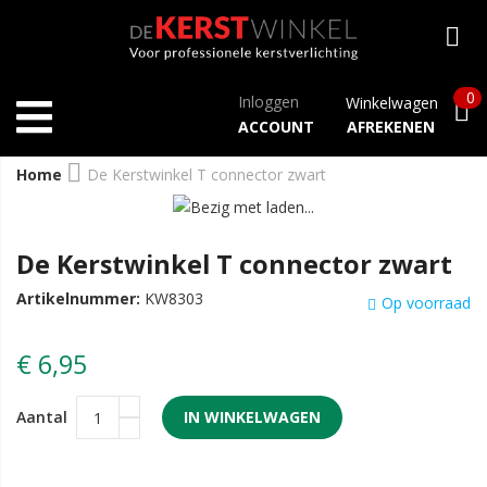
0
Inloggen
Winkelwagen
ACCOUNT
AFREKENEN
Home
De Kerstwinkel T connector zwart
De Kerstwinkel T connector zwart
Artikelnummer:
KW8303
Op voorraad
€ 6,95
Aantal
IN WINKELWAGEN