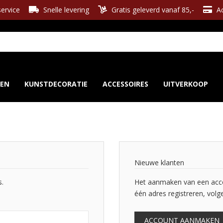
ervice
Snelle levering
Gratis geleverd vanaf 85,-
Ac
REN
KUNSTDECORATIE
ACCESSOIRES
UITVERKOOP
Nieuwe klanten
s.
Het aanmaken van een accou
één adres registreren, volg
ACCOUNT AANMAKEN