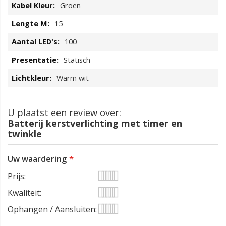
Groen
15
100
Statisch
Warm wit
U plaatst een review over:
Batterij kerstverlichting met timer en
twinkle
Uw waardering
Prijs
1
2
3
4
5
Kwaliteit
star
stars
stars
stars
stars
1
2
3
4
5
Ophangen / Aansluiten
star
stars
stars
stars
stars
1
2
3
4
5