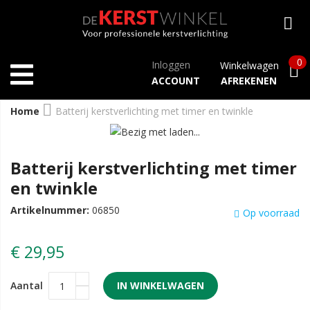
0
Inloggen
Winkelwagen
ACCOUNT
AFREKENEN
Home
Batterij kerstverlichting met timer en twinkle
Batterij kerstverlichting met timer
en twinkle
Artikelnummer:
06850
Op voorraad
€ 29,95
Aantal
IN WINKELWAGEN