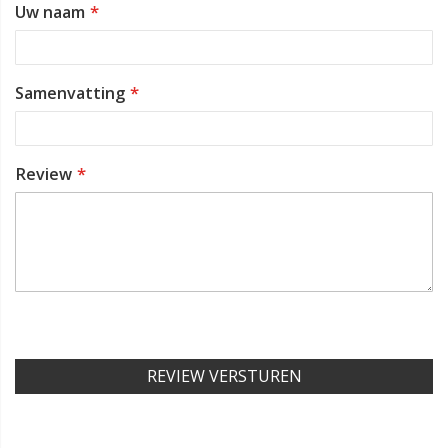
Uw naam
star
stars
stars
stars
stars
Samenvatting
Review
REVIEW VERSTUREN